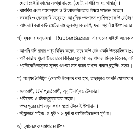
· দেশে ডেইরি ফার্মের সংখ্যা বাড়ছে (ছোট, মাঝারি ও বড় খামার)।
· খামারিরা এখন পশুকল্যাণ ও উৎপাদনশীলতার বিষয়ে সচেতন হচ্ছেন।
· সরকারি ও বেসরকারি উদ্যোগে আধুনিক পশুপালন প্রশিক্ষণে কাউ মেটের ব
· আমদানি করা কাউ মেটের দাম তুলনামূলক বেশি, ফলে স্থানীয় উৎপাদন
গ) ব্যবসার সম্ভাবনা – RubberBazaar-এর ওয়েব সাইটে অনেক অ
· আপনি যদি রাবার পণ্য বিক্রি করেন, তবে কাউ মেট একটি উচ্চচাহিদা
· পাইকারি ও খুচরা উভয়ভাবে বিক্রির সুযোগ: বড় খামার, মিল্ক ভিলেজ, লাই
· প্রতিযোগিতামূলক মূল্যে গুণগত মান বজায় রাখতে পারলে ব্র্যান্ডিং সহজ।
ঘ) পণ্যের বৈশিষ্ট্য (পোস্টে উল্লেখ করা হবে, তাছাড়াও আপনি যোগাযো
· জলরোধী, UV প্রতিরোধী, অ্যান্টি-স্কিড টেক্সচার।
· পরিষ্কার ও জীবাণুমুক্ত করা সহজ।
· পশুর খুরের চাপ সহ্য করার মতো টেকসই উপাদান।
· স্ট্যান্ডার্ড সাইজ: ৪ ফুট × ৬ ফুট বা কাস্টমাইজেশন সুবিধা।
ঙ) চ্যালেঞ্জ ও সমাধানের টিপস