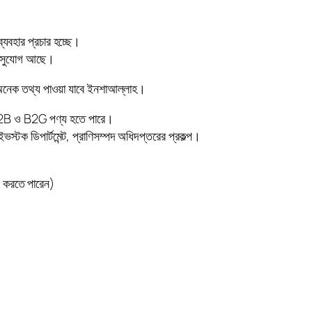
্যবহার প্রচার হচ্ছে।
ের সুযোগ আছে।
নেক তথ্য পাওয়া যাবে ইনশাআল্লাহ।
র B2B ও B2G পণ্য হতে পারে।
ভস্টক ডিপার্টমেন্ট, প্রাণিসম্পদ অধিদপ্তরের প্রকল্প।
গ করতে পারেন)