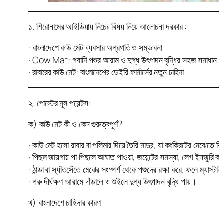
১. শিরোনামের আইডিয়ায় নিচের বিষয় নিয়ে আলোচনা দরকার :
· বাংলাদেশে কাউ মেট ব্যবসার অগ্রগতি ও সম্ভাবনা
· Cow Mat: গবাদি পশুর আরাম ও দুগ্ধ উৎপাদন বৃদ্ধির সহজ সমাধান
· রাবারের কাউ মেট: বাংলাদেশের ডেইরি ফার্মার্সের নতুন চাহিদা
২. পোস্টের মূল পয়েন্টস:
ক) কাউ মেট কী ও কেন গুরুত্বপূর্ণ?
· কাউ মেট হলো রাবার বা পলিমার দিয়ে তৈরি মাদুর, যা কংক্রিটের মেঝেতে
· পিছল জায়গায় পা পিছলে আঘাত পাওয়া, জয়েন্টের সমস্যা, লেগ ইনজুরি 
· ঠান্ডা বা স্যাঁতসেঁতে মেঝের সংস্পর্শ থেকে পশুদের রক্ষা করে, ফলে ম্যা
· গরু দীর্ঘক্ষণ আরামে দাঁড়ালে ও শুইলে দুগ্ধ উৎপাদন বৃদ্ধি পায়।
খ) বাংলাদেশে চাহিদার কারণ