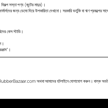
, বিকল্প সস্তা পণ্য (জুটের মাদুর)।
র্মার্সদের জন্য ডেমো দিয়ে উপকারিতা দেখানো। সরকারি ভর্তুকি বা ঋণ প্রকল্পের সাথ
ারিদের কেস স্টাডি।
োগ।
রঞ্জাম”।
ুন RubberBazaar.com অথবা আমাদের হটলাইনে যোগাযোগ করুন। বাল্ক অর্ডারে