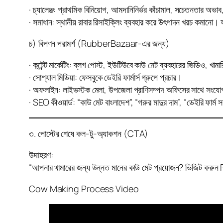
· চ্যালেঞ্জ: প্রাথমিক বিনিয়োগ, আমদানিনির্ভর কাঁচামাল, সচেতনতার অভাব
· সমাধান: স্থানীয় রাবার রিসাইক্লিং ব্যবহার করে উৎপাদন খরচ কমানো। ফা
চ) বিপণন পরামর্শ (RubberBazaar-এর জন্য)
· কন্টেন্ট মার্কেটিং: ব্লগ পোস্ট, ইউটিউবে কাউ মেট ব্যবহারের ভিডিও, খাম
· সোশ্যাল মিডিয়া: ফেসবুকে ডেইরি ফার্মার্স গ্রুপে প্রচার।
· অফলাইন: লাইভস্টক মেলা, উপজেলা প্রাণিসম্পদ অফিসের সাথে সংয
· SEO কীওয়ার্ড: “কাউ মেট বাংলাদেশ”, “গরুর মাদুর দাম”, “ডেইরি ফার্ম স
৩. পোস্টের শেষে কল-টু-অ্যাকশন (CTA)
উদাহরণ:
“আপনার খামারের জন্য উন্নত মানের কাউ মেট প্রয়োজন? ভিজিট কর
Cow Making Process Video