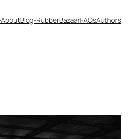
e
About
Blog-RubberBazaar
FAQs
Authors