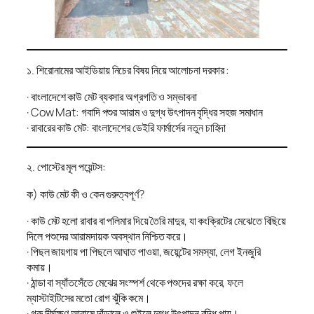
১. শিরোনামের আইডিয়ায় নিচের বিষয় নিয়ে আলোচনা দরকার :
· বাংলাদেশে কাউ মেট ব্যবসার অগ্রগতি ও সম্ভাবনা
· Cow Mat: গবাদি পশুর আরাম ও দুগ্ধ উৎপাদন বৃদ্ধির সহজ সমাধান
· রাবারের কাউ মেট: বাংলাদেশের ডেইরি ফার্মার্সের নতুন চাহিদা
২. পোস্টের মূল পয়েন্টস:
ক) কাউ মেট কী ও কেন গুরুত্বপূর্ণ?
· কাউ মেট হলো রাবার বা পলিমার দিয়ে তৈরি মাদুর, যা কংক্রিটের মেঝেতে বিছিয়ে
দিলে পশুদের আরামদায়ক অবস্থান নিশ্চিত করে।
· পিছল জায়গায় পা পিছলে আঘাত পাওয়া, জয়েন্টের সমস্যা, লেগ ইনজুরি
কমায়।
· ঠান্ডা বা স্যাঁতসেঁতে মেঝের সংস্পর্শ থেকে পশুদের রক্ষা করে, ফলে
ম্যাস্টাইটিসের মতো রোগ ঝুঁকি কমে।
· গরু দীর্ঘক্ষণ আরামে দাঁড়ালে ও শুইলে দুগ্ধ উৎপাদন বৃদ্ধি পায়।