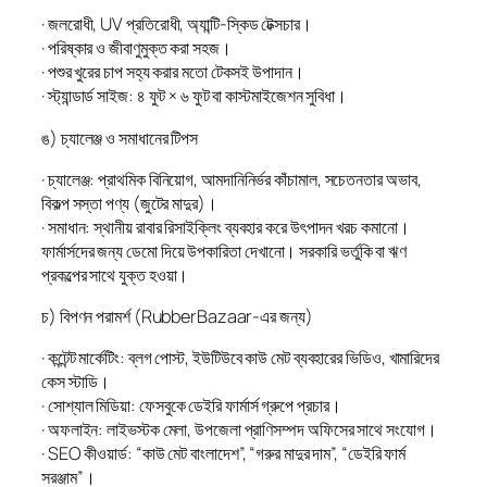
· জলরোধী, UV প্রতিরোধী, অ্যান্টি-স্কিড টেক্সচার।
· পরিষ্কার ও জীবাণুমুক্ত করা সহজ।
· পশুর খুরের চাপ সহ্য করার মতো টেকসই উপাদান।
· স্ট্যান্ডার্ড সাইজ: ৪ ফুট × ৬ ফুট বা কাস্টমাইজেশন সুবিধা।
ঙ) চ্যালেঞ্জ ও সমাধানের টিপস
· চ্যালেঞ্জ: প্রাথমিক বিনিয়োগ, আমদানিনির্ভর কাঁচামাল, সচেতনতার অভাব,
বিকল্প সস্তা পণ্য (জুটের মাদুর)।
· সমাধান: স্থানীয় রাবার রিসাইক্লিং ব্যবহার করে উৎপাদন খরচ কমানো।
ফার্মার্সদের জন্য ডেমো দিয়ে উপকারিতা দেখানো। সরকারি ভর্তুকি বা ঋণ
প্রকল্পের সাথে যুক্ত হওয়া।
চ) বিপণন পরামর্শ (RubberBazaar-এর জন্য)
· কন্টেন্ট মার্কেটিং: ব্লগ পোস্ট, ইউটিউবে কাউ মেট ব্যবহারের ভিডিও, খামারিদের
কেস স্টাডি।
· সোশ্যাল মিডিয়া: ফেসবুকে ডেইরি ফার্মার্স গ্রুপে প্রচার।
· অফলাইন: লাইভস্টক মেলা, উপজেলা প্রাণিসম্পদ অফিসের সাথে সংযোগ।
· SEO কীওয়ার্ড: “কাউ মেট বাংলাদেশ”, “গরুর মাদুর দাম”, “ডেইরি ফার্ম
সরঞ্জাম”।