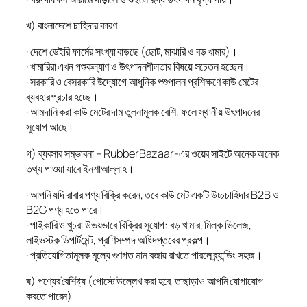
খ) বাংলাদেশে চাহিদার কারণ
· দেশে ডেইরি ফার্মের সংখ্যা বাড়ছে (ছোট, মাঝারি ও বড় খামার)।
· খামারিরা এখন পশুকল্যাণ ও উৎপাদনশীলতার বিষয়ে সচেতন হচ্ছেন।
· সরকারি ও বেসরকারি উদ্যোগে আধুনিক পশুপালন প্রশিক্ষণে কাউ মেটের
ব্যবহার প্রচার হচ্ছে।
· আমদানি করা কাউ মেটের দাম তুলনামূলক বেশি, ফলে স্থানীয় উৎপাদনের
সুযোগ আছে।
গ) ব্যবসার সম্ভাবনা – RubberBazaar-এর ওয়েব সাইটে অনেক অনেক
তথ্য পাওয়া যাবে ইনশাআল্লাহ।
· আপনি যদি রাবার পণ্য বিক্রি করেন, তবে কাউ মেট একটি উচ্চচাহিদার B2B ও
B2G পণ্য হতে পারে।
· পাইকারি ও খুচরা উভয়ভাবে বিক্রির সুযোগ: বড় খামার, মিল্ক ভিলেজ,
লাইভস্টক ডিপার্টমেন্ট, প্রাণিসম্পদ অধিদপ্তরের প্রকল্প।
· প্রতিযোগিতামূলক মূল্যে গুণগত মান বজায় রাখতে পারলে ব্র্যান্ডিং সহজ।
ঘ) পণ্যের বৈশিষ্ট্য (পোস্টে উল্লেখ করা হবে, তাছাড়াও আপনি যোগাযোগ
করতে পারেন)