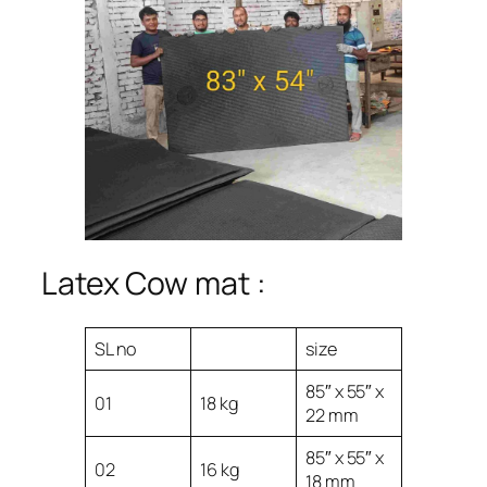
Latex Cow mat :
SL no
size
85″ x 55″ x
01
18 kg
22 mm
85″ x 55″ x
02
16 kg
18 mm