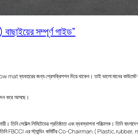
 বাছাইয়ের সম্পূর্ণ গাইড”
ৎসকরা Cow mat ব্যবহারের জন্য প্রেসক্রিপশন দিয়ে থাকেন। তাই ভালো মানের কা
পাদন করে আসছে।
য়ী। তিনি লেটেক্স লিমিটেডের প্রতিষ্ঠাতা এবং ব্যবস্থাপনা পরিচালক। তিনি বাংলাদেশ রা
 এছাড়াও তিনি FBCCI এর স্ট্যান্ডিং কমিটির Co-Chairman.( Plastic,r