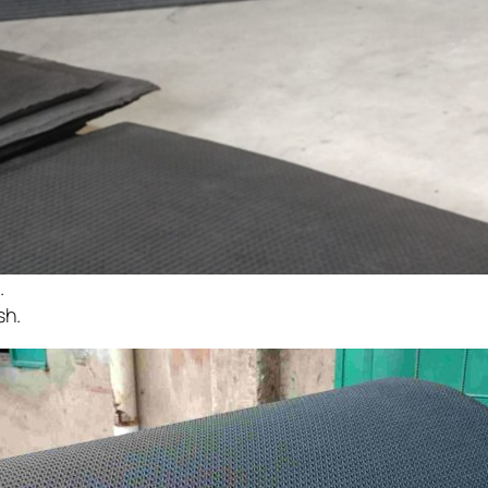
.
sh.