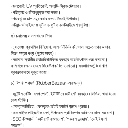
· জলরোধী, UV প্রতিরোধী, অ্যান্টি-স্কিড টেক্সচার।
· পরিষ্কার ও জীবাণুমুক্ত করা সহজ।
· পশুর খুরের চাপ সহ্য করার মতো টেকসই উপাদান।
· স্ট্যান্ডার্ড সাইজ: ৪ ফুট × ৬ ফুট বা কাস্টমাইজেশন সুবিধা।
ঙ) চ্যালেঞ্জ ও সমাধানের টিপস
· চ্যালেঞ্জ: প্রাথমিক বিনিয়োগ, আমদানিনির্ভর কাঁচামাল, সচেতনতার অভাব,
বিকল্প সস্তা পণ্য (জুটের মাদুর)।
· সমাধান: স্থানীয় রাবার রিসাইক্লিং ব্যবহার করে উৎপাদন খরচ কমানো।
ফার্মার্সদের জন্য ডেমো দিয়ে উপকারিতা দেখানো। সরকারি ভর্তুকি বা ঋণ
প্রকল্পের সাথে যুক্ত হওয়া।
চ) বিপণন পরামর্শ (RubberBazaar-এর জন্য)
· কন্টেন্ট মার্কেটিং: ব্লগ পোস্ট, ইউটিউবে কাউ মেট ব্যবহারের ভিডিও, খামারিদের
কেস স্টাডি।
· সোশ্যাল মিডিয়া: ফেসবুকে ডেইরি ফার্মার্স গ্রুপে প্রচার।
· অফলাইন: লাইভস্টক মেলা, উপজেলা প্রাণিসম্পদ অফিসের সাথে সংযোগ।
· SEO কীওয়ার্ড: “কাউ মেট বাংলাদেশ”, “গরুর মাদুর দাম”, “ডেইরি ফার্ম
সরঞ্জাম”।