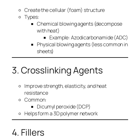
Create the cellular (foam) structure
Types:
Chemical blowing agents (decompose
with heat)
Example: Azodicarbonamide (ADC)
Physical blowing agents (less common in
sheets)
3. Crosslinking Agents
Improve strength, elasticity, and heat
resistance
Common:
Dicumyl peroxide (DCP)
Helps form a 3D polymer network
4. Fillers