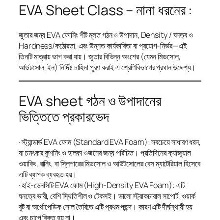
EVA Sheet Class – নানা ধরনের :
জুতার জন্য EVA ফোমিং শীট মূলত গঠন ও উপাদান, Density / ঘনত্ব ও
Hardness/কঠোরতা, এবং উন্নত কার্যকারিতা বা প্রয়োগ-নির্ভর—এই
তিনটি মাত্রায় ভাগ করা যায়। জুতার বিভিন্ন অংশের (যেমন মিডসোল,
আউটসোল, ইন) নির্দিষ্ট চাহিদা পূরণ করাই এ শ্রেণিবিভাগের প্রধান উদ্দেশ্য।
EVA sheet গঠন ও উপাদানের
ভিত্তিতে প্রকারভেদ
· স্ট্যান্ডার্ড EVA ফোম (Standard EVA Foam): সবচেয়ে সাধারণ ধরন,
যা চমৎকার কুশনিং ও হালকা ওজনের জন্য পরিচিত। প্রতিদিনের ক্যাজুয়াল
ওয়াকিং, রানিং, বা স্লিপারের মিডসোল ও আউটসোলের বেস ম্যাটেরিয়াল হিসেবে
এটি ব্যাপক ব্যবহৃত হয়।
· হাই-ডেনসিটি EVA ফোম (High-Density EVA Foam): এটি
ঘনত্বে ভারী, বেশি স্থিতিশীল ও টেকসই। ভালো স্ট্রাকচারাল সাপোর্ট, ওয়ার্ক
বুট বা অর্থোপেডিক সোল তৈরিতে এটি প্রথম পছন্দ। কারণ এটি দীর্ঘস্থায়ী হয়
এবং চাপে বিকৃত হয় না।