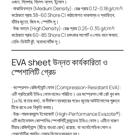
ওজন; স্লিপার, ফ্লিপ-ফ্লপ, ইন্সোল।
· মাঝারি ঘনত্ব (Medium Density): রেঞ্জ প্রায় 0.12–0.18 g/cm³|
কঠোরতা প্রায় 38–60 Shore C| কাঠামোগত ভারসাম্য ও স্থায়িত্ব;
হাঁটার জুতো, জিম শু, স্পোর্টস সু।
· উচ্চ ঘনত্ব (High Density): রেঞ্জ প্রায় 0.25–0.35 g/cm³|
কঠোরতা প্রায় 60–85 Shore C| চমৎকার সাপোর্ট ও লোড বহন ক্ষমতা;
হেভি-ডিউটি বুট, অ্যাথলেটিক সু।
EVA sheet উন্নত কার্যকারিতা ও
স্পেশালিটি গ্রেড
· কম্প্রেশন-রেজিস্ট্যান্ট ফোম (Compression-Resistant EVA):
এটি প্রতিরোধী ইভিএ ফোম নামেও পরিচিত। এর কম্প্রেশন সেট রেট খুব কম
(১৮% বা তার কম), যা দীর্ঘক্ষণ ব্যবহারের পরেও জুতার আউটসোলের পুরুত্ব
টিকে রাখে এবং বিকৃতি কমায়।
· উচ্চ-পারফরম্যান্স ইভোজোট (High-Performance Evazote®):
এটি জটেফোমস কোম্পানির স্পেশালিটি ব্র্যান্ডেড ইভিএ ফোম। এটিতে দারুণ
টিয়ার রেজিস্ট্যান্স (ছিঁড়ে যাওয়া রোধ) রয়েছে; যা অর্থোপেডিক সোল ও
প্রোস্টেটিক প্যাডিং লেয়ার হিসেবে ব্যবহৃত হয়।