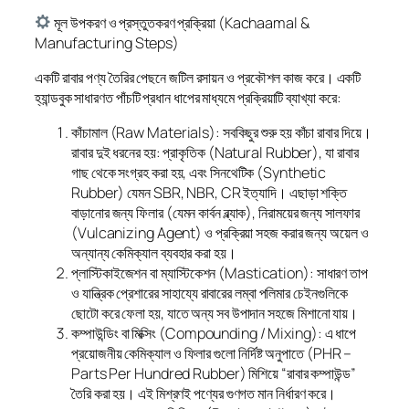
মূল উপকরণ ও প্রস্তুতকরণ প্রক্রিয়া (Kachaamal &
Manufacturing Steps)
একটি রাবার পণ্য তৈরির পেছনে জটিল রসায়ন ও প্রকৌশল কাজ করে। একটি
হ্যান্ডবুক সাধারণত পাঁচটি প্রধান ধাপের মাধ্যমে প্রক্রিয়াটি ব্যাখ্যা করে:
কাঁচামাল (Raw Materials): সবকিছুর শুরু হয় কাঁচা রাবার দিয়ে।
রাবার দুই ধরনের হয়: প্রাকৃতিক (Natural Rubber), যা রাবার
গাছ থেকে সংগ্রহ করা হয়, এবং সিনথেটিক (Synthetic
Rubber) যেমন SBR, NBR, CR ইত্যাদি। এছাড়া শক্তি
বাড়ানোর জন্য ফিলার (যেমন কার্বন ব্ল্যাক), নিরাময়ের জন্য সালফার
(Vulcanizing Agent) ও প্রক্রিয়া সহজ করার জন্য অয়েল ও
অন্যান্য কেমিক্যাল ব্যবহার করা হয়।
প্লাস্টিকাইজেশন বা ম্যাস্টিকেশন (Mastication): সাধারণ তাপ
ও যান্ত্রিক প্রেশারের সাহায্যে রাবারের লম্বা পলিমার চেইনগুলিকে
ছোটো করে ফেলা হয়, যাতে অন্য সব উপাদান সহজে মিশানো যায়।
কম্পাউন্ডিং বা মিক্সিং (Compounding / Mixing): এ ধাপে
প্রয়োজনীয় কেমিক্যাল ও ফিলার গুলো নির্দিষ্ট অনুপাতে (PHR –
Parts Per Hundred Rubber) মিশিয়ে “রাবার কম্পাউন্ড”
তৈরি করা হয়। এই মিশ্রণই পণ্যের গুণগত মান নির্ধারণ করে।