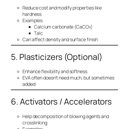
Reduce cost and modify properties like
hardness
Examples:
Calcium carbonate (CaCO₃)
Talc
Can affect density and surface finish
5. Plasticizers (Optional)
Enhance flexibility and softness
EVA often doesn’t need much, but sometimes
added
6. Activators / Accelerators
Help decomposition of blowing agents and
crosslinking
Examples: