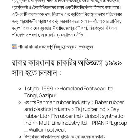
প্রযুক্তিগত ও ব্যবস্থাপনাগত দিককে একীভূত করে, যা নতুন উদ্যোক্তা,
প্রকৌশলী ও টেকনিশিয়ানদের জন্য একটি দিকনির্দেশনা হিসেবে কাজ করে।
এটি একটি কারখানাকে দক্ষ, নিরাপদ এবং প্রতিযোগিতামূলকভাবে পরিচালনার
জন্য প্রয়োজনীয় প্রায় সব তথ্য সরবরাহ করে, যেমন—কাঁচামালের তালিকা,
যন্ত্রপাতি ও তাদের ব্যবহার, উৎপাদনের প্রতিটি ধাপ, নিরাপত্তা বিধি মান,
পরিবেশগত প্রভাব, এবং বর্জ্য ব্যবস্থাপনার নীতি।
পাওয়া যাওয়া গুরুত্বপূর্ণ কিছু হ্যান্ডবুক ও তথ্যসূত্র
রাবার কারখানায় চাকরির অভিজ্ঞতা ১৯৯৯
সাল হতে চলমান :
1 st job: 1999 >>Homeland Footwear Ltd,
Tongi, Gazipur
এর পরে Rahman rubber Industry > Babar rubber
and plastics industry > Taj rubber ind.> Bay
rubber Ltd> Fly rubber ind> Unisoft synthetic
ind >> Multi Line Industry ltd _ PRAN RFL group
_ Walkar footwear.
উপরোক্ত কারখানাগুলো ছাড়াও আরো অনেক কারখানায়