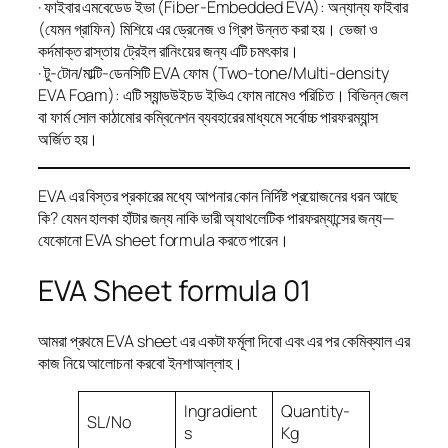
· ফাইবার এমবেডেড ইভা (Fiber-Embedded EVA): অন্যান্য ফাইবার
(যেমন গ্রাফিন) মিশিয়ে এর ড্রেনেজ ও গ্রিপ উন্নত করা হয়। ভেজা ও
কর্দমাক্ত রাস্তায় ট্রেইল রানিংয়ের জন্য এটি চমৎকার।
· টু-টোন/মাল্টি-ডেনসিটি EVA ফোম (Two-tone/Multi-density
EVA Foam): এটি স্যান্ডউইচড ইভিএ ফোম নামেও পরিচিত। বিভিন্ন জেল
বা ফার্ম সোল কাঠামোর কম্বিনেশন ব্যবহারের মাধ্যমে সর্বোচ্চ পারফরম্যান্স
অর্জিত হয়।
EVA এর বিস্তর প্রকারের মধ্যে আপনার কোন নির্দিষ্ট প্রয়োজনের ধরন আছে
কি? যেমন হালকা হাঁটার জন্য নাকি ভারী অ্যাথলেটিক পারফরম্যান্সের জন্য—
যেকোনো EVA sheet formula করতে পারেন।
EVA Sheet formula 01
আমরা প্রথমে EVA sheet এর একটা ফর্মূলা দিবো এবং এর পর কেমিক্যাল এর
কাজ নিয়ে আলোচনা করবো ইনশাআল্লাহ।
Ingradient
Quantity-
SL/No
s
Kg