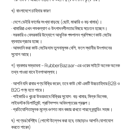
খ) বাংলাদেশে চাহিদার কারণ
· দেশে ডেইরি ফার্মের সংখ্যা বাড়ছে (ছোট, মাঝারি ও বড় খামার)।
· খামারিরা এখন পশুকল্যাণ ও উৎপাদনশীলতার বিষয়ে সচেতন হচ্ছেন।
· সরকারি ও বেসরকারি উদ্যোগে আধুনিক পশুপালন প্রশিক্ষণে কাউ মেটের
ব্যবহার প্রচার হচ্ছে।
· আমদানি করা কাউ মেটের দাম তুলনামূলক বেশি, ফলে স্থানীয় উৎপাদনের
সুযোগ আছে।
গ) ব্যবসার সম্ভাবনা – RubberBazaar-এর ওয়েব সাইটে অনেক অনেক
তথ্য পাওয়া যাবে ইনশাআল্লাহ।
· আপনি যদি রাবার পণ্য বিক্রি করেন, তবে কাউ মেট একটি উচ্চচাহিদার B2B ও
B2G পণ্য হতে পারে।
· পাইকারি ও খুচরা উভয়ভাবে বিক্রির সুযোগ: বড় খামার, মিল্ক ভিলেজ,
লাইভস্টক ডিপার্টমেন্ট, প্রাণিসম্পদ অধিদপ্তরের প্রকল্প।
· প্রতিযোগিতামূলক মূল্যে গুণগত মান বজায় রাখতে পারলে ব্র্যান্ডিং সহজ।
ঘ) পণ্যের বৈশিষ্ট্য (পোস্টে উল্লেখ করা হবে, তাছাড়াও আপনি যোগাযোগ
করতে পারেন)