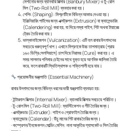
মেশানোর জন্য ব্যানবারি মিক্সার (Banbury Mixer) ও টু-রোল
মিল (Two-Roll Mill) ব্যবহার করা হয়।
শেপিং (Shaping): মিশ্রণটিকে বিভিন্ন আকার দেওয়া হয়।
ইঞ্জিনিয়ারিং পার্টসের জন্য এক্সট্রুশন (Extrusion) বা ক্যালেন্ডারিং
(Calendering) করা হয়, যা দিয়ে লম্বা পাইপ, শিট অথবা টায়ারের
ট্রেড তৈরি করা যায়।
ভাল্কানাইজেশন (Vulcanization): এটি হল রাবার উৎপাদনের
সবচেয়ে গুরুত্বপূর্ণ ধাপ। এখানে মিশ্রণকে উচ্চ তাপমাত্রায় (প্রায়
১৬০ ডিগ্রি সেলসিয়াসে) চাপ দিয়ে নিরাময় (Cure) করা হয়। এ
সময় সালফার পলিমার চেইনের সাথে যুক্ত হয়ে আণবিক জালিকা তৈরি
করে, ফলে রাবারটি স্থিতিস্থাপক ও শক্তিশালী হয়ে যায়।
প্রয়োজনীয় যন্ত্রপাতি (Essential Machinery)
রাবার উৎপাদনের জন্য বিভিন্ন ধরনের ভারী যন্ত্রপাতি ব্যবহৃত হয়:
· ইন্টারনাল মিক্সার (Internal Mixer): ব্যানবারি মিক্সার সবচেয়ে পরিচিত।
· টু-রোল মিল (Two-Roll Mill): ম্যাস্টিকেশন ও শীট তৈরির জন্য।
· এক্সট্রুডার (Extruder): পাইপ ও প্রোফাইল তৈরির জন্য।
· ক্যালেন্ডার (Calendar): উঁচু মানের শিট রাবার তৈরির জন্য।
· কম্প্রেশন/ইনজেকশন মোল্ডিং মেশিন: নানা আকৃতির গ্যাসকেট ও সিল তৈরির