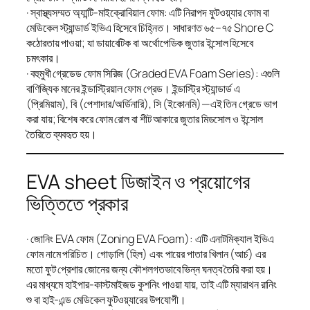
· স্বাস্থ্যসম্মত অ্যান্টি-মাইক্রোবিয়াল ফোম: এটি নিরাপদ ফুটওয়্যার ফোম বা
মেডিকেল স্ট্যান্ডার্ড ইভিএ হিসেবে চিহ্নিত। সাধারণত ৬৫–৭৫ Shore C
কঠোরতায় পাওয়া; যা ডায়াবেটিক বা অর্থোপেডিক জুতার ইন্সোল হিসেবে
চমৎকার।
· বহুমুখী গ্রেডেড ফোম সিরিজ (Graded EVA Foam Series): এগুলি
বাণিজ্যিক মানের ইন্ডাস্ট্রিয়াল ফোম গ্রেড। ইন্ডাস্ট্রি স্ট্যান্ডার্ড এ
(প্রিমিয়াম), বি (পেশাদার/অর্ডিনারি), সি (ইকোনমি)—এই তিন গ্রেডে ভাগ
করা যায়; বিশেষ করে ফোম রোল বা শীট আকারে জুতার মিডসোল ও ইন্সোল
তৈরিতে ব্যবহৃত হয়।
EVA sheet ডিজাইন ও প্রয়োগের
ভিত্তিতে প্রকার
· জোনিং EVA ফোম (Zoning EVA Foam): এটি এনাটমিক্যাল ইভিএ
ফোম নামে পরিচিত। গোড়ালি (হিল) এবং পায়ের পাতার খিলান (আর্চ) এর
মতো ফুট প্রেশার জোনের জন্য কৌশলগতভাবে ভিন্ন ঘনত্ব তৈরি করা হয়।
এর মাধ্যমে হাইপার-কাস্টমাইজড কুশনিং পাওয়া যায়, তাই এটি ম্যারাথন রানিং
শু বা হাই-এন্ড মেডিকেল ফুটওয়্যারের উপযোগী।