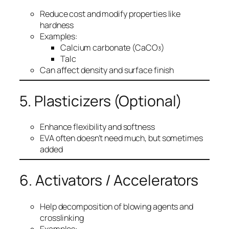
Reduce cost and modify properties like
hardness
Examples:
Calcium carbonate (CaCO₃)
Talc
Can affect density and surface finish
5. Plasticizers (Optional)
Enhance flexibility and softness
EVA often doesn’t need much, but sometimes
added
6. Activators / Accelerators
Help decomposition of blowing agents and
crosslinking
Examples: