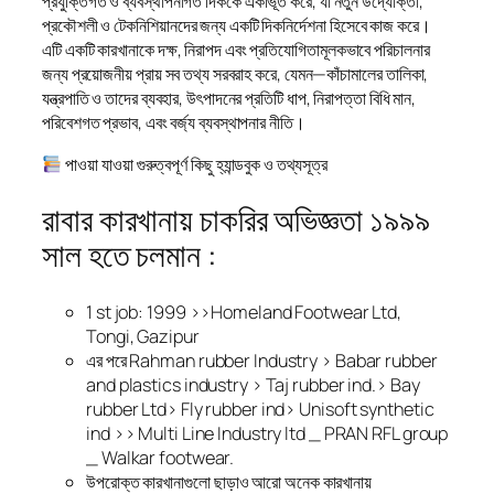
প্রযুক্তিগত ও ব্যবস্থাপনাগত দিককে একীভূত করে, যা নতুন উদ্যোক্তা,
প্রকৌশলী ও টেকনিশিয়ানদের জন্য একটি দিকনির্দেশনা হিসেবে কাজ করে।
এটি একটি কারখানাকে দক্ষ, নিরাপদ এবং প্রতিযোগিতামূলকভাবে পরিচালনার
জন্য প্রয়োজনীয় প্রায় সব তথ্য সরবরাহ করে, যেমন—কাঁচামালের তালিকা,
যন্ত্রপাতি ও তাদের ব্যবহার, উৎপাদনের প্রতিটি ধাপ, নিরাপত্তা বিধি মান,
পরিবেশগত প্রভাব, এবং বর্জ্য ব্যবস্থাপনার নীতি।
পাওয়া যাওয়া গুরুত্বপূর্ণ কিছু হ্যান্ডবুক ও তথ্যসূত্র
রাবার কারখানায় চাকরির অভিজ্ঞতা ১৯৯৯
সাল হতে চলমান :
1 st job: 1999 >>Homeland Footwear Ltd,
Tongi, Gazipur
এর পরে Rahman rubber Industry > Babar rubber
and plastics industry > Taj rubber ind.> Bay
rubber Ltd> Fly rubber ind> Unisoft synthetic
ind >> Multi Line Industry ltd _ PRAN RFL group
_ Walkar footwear.
উপরোক্ত কারখানাগুলো ছাড়াও আরো অনেক কারখানায়