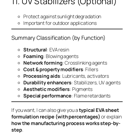
11. UV Stabilizers (Optional)
Protect against sunlight degradation
Important for outdoor applications
Summary Classification (by Function)
Structural
: EVA resin
Foaming
: Blowing agents
Network forming
: Crosslinking agents
Cost & property modifiers
: Fillers
Processing aids
: Lubricants, activators
Durability enhancers
: Stabilizers, UV agents
Aesthetic modifiers
: Pigments
Special performance
: Flame retardants
If you want, I can also give you a
typical EVA sheet
formulation recipe (with percentages)
or explain
how the manufacturing process works step-by-
step
.