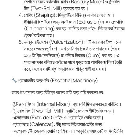
মেশানোর জন্য ব্যানবারি মিক্সার (Banbury Mixer) ও টু-রোল
মিল (Two-Roll Mill) ব্যবহার করা হয়।
শেপিং (Shaping): মিশ্রণটিকে বিভিন্ন আকার দেওয়া হয়।
ইঞ্জিনিয়ারিং পার্টসের জন্য এক্সট্রুশন (Extrusion) বা ক্যালেন্ডারিং
(Calendering) করা হয়, যা দিয়ে লম্বা পাইপ, শিট অথবা টায়ারের
ট্রেড তৈরি করা যায়।
ভাল্কানাইজেশন (Vulcanization): এটি হল রাবার উৎপাদনের
সবচেয়ে গুরুত্বপূর্ণ ধাপ। এখানে মিশ্রণকে উচ্চ তাপমাত্রায় (প্রায়
১৬০ ডিগ্রি সেলসিয়াসে) চাপ দিয়ে নিরাময় (Cure) করা হয়। এ
সময় সালফার পলিমার চেইনের সাথে যুক্ত হয়ে আণবিক জালিকা তৈরি
করে, ফলে রাবারটি স্থিতিস্থাপক ও শক্তিশালী হয়ে যায়।
প্রয়োজনীয় যন্ত্রপাতি (Essential Machinery)
রাবার উৎপাদনের জন্য বিভিন্ন ধরনের ভারী যন্ত্রপাতি ব্যবহৃত হয়:
· ইন্টারনাল মিক্সার (Internal Mixer): ব্যানবারি মিক্সার সবচেয়ে পরিচিত।
· টু-রোল মিল (Two-Roll Mill): ম্যাস্টিকেশন ও শীট তৈরির জন্য।
· এক্সট্রুডার (Extruder): পাইপ ও প্রোফাইল তৈরির জন্য।
· ক্যালেন্ডার (Calendar): উঁচু মানের শিট রাবার তৈরির জন্য।
· কম্প্রেশন/ইনজেকশন মোল্ডিং মেশিন: নানা আকৃতির গ্যাসকেট ও সিল তৈরির