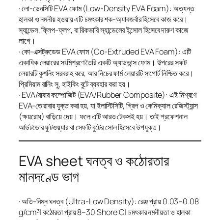
· লো-ডেনসিটি EVA ফোম (Low-Density EVA Foam): অত্যন্ত
হালকা ও নমনীয় হওয়ায় এটি চমৎকার শক-অ্যাবজর্বার হিসেবে কাজ করে।
স্যান্ডেল, ফ্লিপ-ফ্লপ, বা রিকভারি স্যান্ডেলের ইন্সোল হিসেবে দারুণ কাজে
লাগে।
· কো-এক্সট্রুডেড EVA ফোম (Co-Extruded EVA Foam): এটি
একাধিক লেয়ারের সংমিশ্রণে তৈরি একটি অ্যাডভান্স ফোম। উপরের সফট
লেয়ারটি কুশনিং সরবরাহ করে, আর নিচের ফার্ম লেয়ারটি সাপোর্ট নিশ্চিত করে।
প্রিমিয়াম রানিং সু, হাইকিং বুটে ব্যবহার করা হয়।
· EVA/রাবার কম্পোজিট (EVA/Rubber Composite): এই মিশ্রণে
EVA-তে রাবার যুক্ত করা হয়, যা ইলাস্টিসিটি, গ্রিপ ও কেমিক্যাল রেজিস্ট্যান্স
(ক্ষয়রোধ) বাড়িয়ে দেয়। ফলে এটি আরও টেকসই হয়। তাই প্রফেশনাল
আউটডোর ফুটওয়্যার বা সেফটি বুটের সোল হিসেবে উপযুক্ত।
EVA sheet ঘনত্ব ও কঠোরতার
মানদণ্ডে ভাগ
· অতি-নিম্ন ঘনত্ব (Ultra-Low Density): রেঞ্জ প্রায় 0.03–0.08
g/cm³| কঠোরতা প্রায় 8–30 Shore C| চমৎকার নমনীয়তা ও হালকা