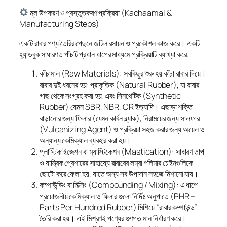
মূল উপকরণ ও প্রস্তুতকরণ প্রক্রিয়া (Kachaamal &
Manufacturing Steps)
একটি রাবার পণ্য তৈরির পেছনে জটিল রসায়ন ও প্রকৌশল কাজ করে। একটি
হ্যান্ডবুক সাধারণত পাঁচটি প্রধান ধাপের মাধ্যমে প্রক্রিয়াটি ব্যাখ্যা করে:
কাঁচামাল (Raw Materials): সবকিছুর শুরু হয় কাঁচা রাবার দিয়ে।
রাবার দুই ধরনের হয়: প্রাকৃতিক (Natural Rubber), যা রাবার
গাছ থেকে সংগ্রহ করা হয়, এবং সিনথেটিক (Synthetic
Rubber) যেমন SBR, NBR, CR ইত্যাদি। এছাড়া শক্তি
বাড়ানোর জন্য ফিলার (যেমন কার্বন ব্ল্যাক), নিরাময়ের জন্য সালফার
(Vulcanizing Agent) ও প্রক্রিয়া সহজ করার জন্য অয়েল ও
অন্যান্য কেমিক্যাল ব্যবহার করা হয়।
প্লাস্টিকাইজেশন বা ম্যাস্টিকেশন (Mastication): সাধারণ তাপ
ও যান্ত্রিক প্রেশারের সাহায্যে রাবারের লম্বা পলিমার চেইনগুলিকে
ছোটো করে ফেলা হয়, যাতে অন্য সব উপাদান সহজে মিশানো যায়।
কম্পাউন্ডিং বা মিক্সিং (Compounding / Mixing): এ ধাপে
প্রয়োজনীয় কেমিক্যাল ও ফিলার গুলো নির্দিষ্ট অনুপাতে (PHR –
Parts Per Hundred Rubber) মিশিয়ে “রাবার কম্পাউন্ড”
তৈরি করা হয়। এই মিশ্রণই পণ্যের গুণগত মান নির্ধারণ করে।