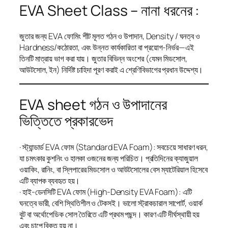
EVA Sheet Class – নানা ধরনের :
জুতার জন্য EVA ফোমিং শীট মূলত গঠন ও উপাদান, Density / ঘনত্ব ও
Hardness/কঠোরতা, এবং উন্নত কার্যকারিতা বা প্রয়োগ-নির্ভর—এই
তিনটি মাত্রায় ভাগ করা যায়। জুতার বিভিন্ন অংশের (যেমন মিডসোল,
আউটসোল, ইন) নির্দিষ্ট চাহিদা পূরণ করাই এ শ্রেণিবিভাগের প্রধান উদ্দেশ্য।
EVA sheet গঠন ও উপাদানের
ভিত্তিতে প্রকারভেদ
· স্ট্যান্ডার্ড EVA ফোম (Standard EVA Foam): সবচেয়ে সাধারণ ধরন,
যা চমৎকার কুশনিং ও হালকা ওজনের জন্য পরিচিত। প্রতিদিনের ক্যাজুয়াল
ওয়াকিং, রানিং, বা স্লিপারের মিডসোল ও আউটসোলের বেস ম্যাটেরিয়াল হিসেবে
এটি ব্যাপক ব্যবহৃত হয়।
· হাই-ডেনসিটি EVA ফোম (High-Density EVA Foam): এটি
ঘনত্বে ভারী, বেশি স্থিতিশীল ও টেকসই। ভালো স্ট্রাকচারাল সাপোর্ট, ওয়ার্ক
বুট বা অর্থোপেডিক সোল তৈরিতে এটি প্রথম পছন্দ। কারণ এটি দীর্ঘস্থায়ী হয়
এবং চাপে বিকৃত হয় না।