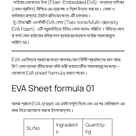
· ফাইবার এমবেডেড ইভা (Fiber-Embedded EVA): অন্যান্য ফাইবার
(যেমন গ্রাফিন) মিশিয়ে এর ড্রেনেজ ও গ্রিপ উন্নত করা হয়। ভেজা ও
কর্দমাক্ত রাস্তায় ট্রেইল রানিংয়ের জন্য এটি চমৎকার।
· টু-টোন/মাল্টি-ডেনসিটি EVA ফোম (Two-tone/Multi-density
EVA Foam): এটি স্যান্ডউইচড ইভিএ ফোম নামেও পরিচিত। বিভিন্ন জেল
বা ফার্ম সোল কাঠামোর কম্বিনেশন ব্যবহারের মাধ্যমে সর্বোচ্চ পারফরম্যান্স
অর্জিত হয়।
EVA এর বিস্তর প্রকারের মধ্যে আপনার কোন নির্দিষ্ট প্রয়োজনের ধরন আছে
কি? যেমন হালকা হাঁটার জন্য নাকি ভারী অ্যাথলেটিক পারফরম্যান্সের জন্য—
যেকোনো EVA sheet formula করতে পারেন।
EVA Sheet formula 01
আমরা প্রথমে EVA sheet এর একটা ফর্মূলা দিবো এবং এর পর কেমিক্যাল এর
কাজ নিয়ে আলোচনা করবো ইনশাআল্লাহ।
Ingradient
Quantity-
SL/No
s
Kg