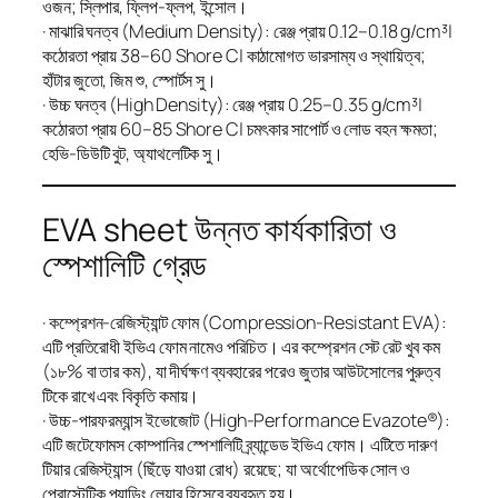
ওজন; স্লিপার, ফ্লিপ-ফ্লপ, ইন্সোল।
· মাঝারি ঘনত্ব (Medium Density): রেঞ্জ প্রায় 0.12–0.18 g/cm³|
কঠোরতা প্রায় 38–60 Shore C| কাঠামোগত ভারসাম্য ও স্থায়িত্ব;
হাঁটার জুতো, জিম শু, স্পোর্টস সু।
· উচ্চ ঘনত্ব (High Density): রেঞ্জ প্রায় 0.25–0.35 g/cm³|
কঠোরতা প্রায় 60–85 Shore C| চমৎকার সাপোর্ট ও লোড বহন ক্ষমতা;
হেভি-ডিউটি বুট, অ্যাথলেটিক সু।
EVA sheet উন্নত কার্যকারিতা ও
স্পেশালিটি গ্রেড
· কম্প্রেশন-রেজিস্ট্যান্ট ফোম (Compression-Resistant EVA):
এটি প্রতিরোধী ইভিএ ফোম নামেও পরিচিত। এর কম্প্রেশন সেট রেট খুব কম
(১৮% বা তার কম), যা দীর্ঘক্ষণ ব্যবহারের পরেও জুতার আউটসোলের পুরুত্ব
টিকে রাখে এবং বিকৃতি কমায়।
· উচ্চ-পারফরম্যান্স ইভোজোট (High-Performance Evazote®):
এটি জটেফোমস কোম্পানির স্পেশালিটি ব্র্যান্ডেড ইভিএ ফোম। এটিতে দারুণ
টিয়ার রেজিস্ট্যান্স (ছিঁড়ে যাওয়া রোধ) রয়েছে; যা অর্থোপেডিক সোল ও
প্রোস্টেটিক প্যাডিং লেয়ার হিসেবে ব্যবহৃত হয়।